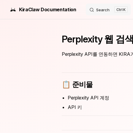
KiraClaw Documentation
Search
K
Skip to content
Perplexity 웹 검
Perplexity API를 연동하면 K
📋 준비물
Perplexity API 계정
API 키